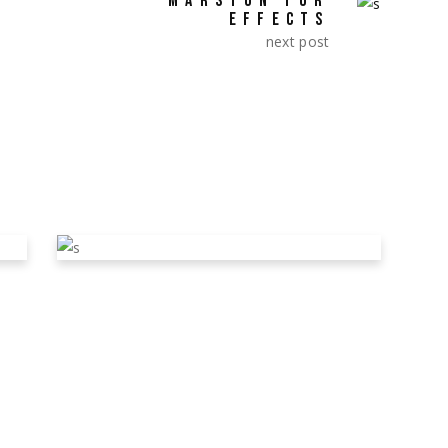
MARSTON FOR
EFFECTS
next post
TEAMING UP WITH
JOSH MARSTON FOR
EFFECTS
March 31, 2020
Film
by
admin