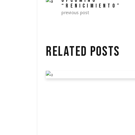
UPCOMING
“RENICIMIENTO”
previous post
RELATED POSTS
TEAMING UP WITH
JOSH MARSTON FOR
EFFECTS
March 27, 2020
Camera
by
admin