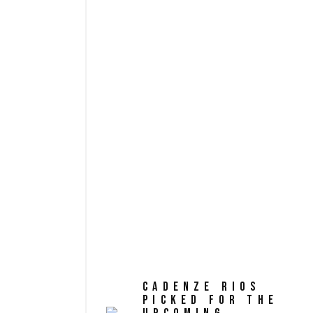
est laborum. Sed ut perspiciat
voluptatem accusantium dolo
eaque ipsa quae ab illo invent
vitae dicta sunt explicabo. 
sit aspernatur aut odit aut f
eos qui ratione voluptatem se
TAGS:
documentary
drama
vi
CADENZE RIOS
PICKED FOR THE