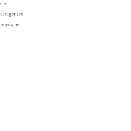
ailer
categorized
deography