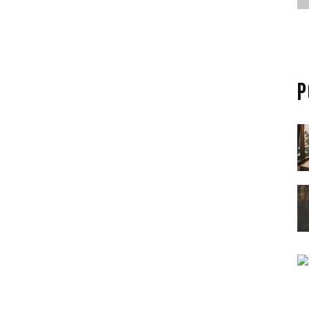
borum. Sed ut perspiciatis unde omnis iste
ccusantium doloremque laudantium, totam
b illo inventore veritatis et quasi
a sunt explicabo. Nemo enim ipsam
spernatur aut odit aut fugit, sed quia
P
os qui ratione voluptatem sequi nesciunt.
i dolorem ipsum quia dolor sit amet,
et, consectetur adipisicing elit, sed
dunt ut labore et dolore magna aliqua.
 quis”
onsectetur adipisicing elit, sed do eiusmod