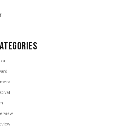
ATEGORIES
tor
ard
amera
stival
lm
terview
eview